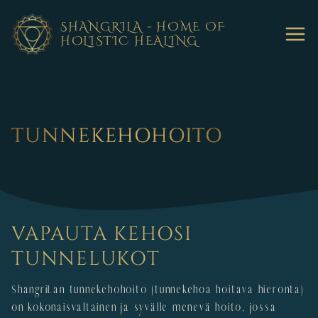
Siirry
sisältöön
SHANGRILA - HOME OF
HOLISTIC HEALING
TUNNEKEHOHOITO
VAPAUTA KEHOSI
TUNNELUKOT
ShangriLan tunnekehohoito (tunnekehoa hoitava hieronta)
on kokonaisvaltainen ja syvälle menevä hoito, jossa