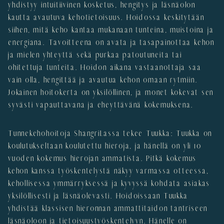
yhdistyy intuitiivinen kosketus, hengitys ja läsnäolon
kautta avautuva kehotietoisuus. Hoidossa keskitytään
siihen, mitä keho kantaa mukanaan tunteina, muistoina ja
energiana. Tavoitteena on avata ja tasapainottaa kehon
ja mielen yhteyttä sekä purkaa patoutuneita tai
ohitettuja tunteita. Hoidon aikana vastaanottaja saa
vain olla, hengittää ja avautua kehon omaan rytmiin.
Jokainen hoitokerta on yksilöllinen, ja monet kokevat sen
syvästi vapauttavana ja eheyttävänä kokemuksena.
Tunnekehohoitoja ShangriLassa tekee Tuukka: Tuukka on
koulutukseltaan koulutettu hieroja, ja hänellä on yli 10
vuoden kokemus hierojan ammatista. Pitkä kokemus
kehon kanssa työskentelystä näkyy varmassa otteessa,
kehollisessa ymmärryksessä ja kyvyssä kohdata asiakas
yksilöllisesti ja läsnäolevasti. Hoidoissaan Tuukka
yhdistää klassisen hieronnan ammattitaidon tantriseen
läsnäoloon ja tietoisuustyöskentelyyn. Hänelle on