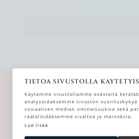
TIETOA SIVUSTOLLA KÄYTETYIS
Käytämme sivustollamme evästeitä kerätä
pyynikinshangrila.fi
analysoidaksemme sivuston suorituskykyä 
sosiaalisen median ominaisuuksia sekä p
räätälöidäksemme sisältöä ja mainoksia.
Lue lisää