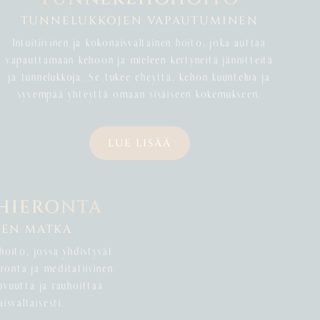
TUNNELUKKOJEN VAPAUTUMINEN
Intuitiivinen ja kokonaisvaltainen hoito, joka auttaa
vapauttamaan kehoon ja mieleen kertyneitä jännitteitä
ja tunnelukkoja. Se tukee eheyttä, kehon kuuntelua ja
syvempää yhteyttä omaan sisäiseen kokemukseen.
LUE LISÄÄ
HIERONTA
NEN MATKA
hoito, jossa yhdistyvät
ronta ja meditatiivinen
kuvuutta ja rauhoittaa
svaltaisesti.