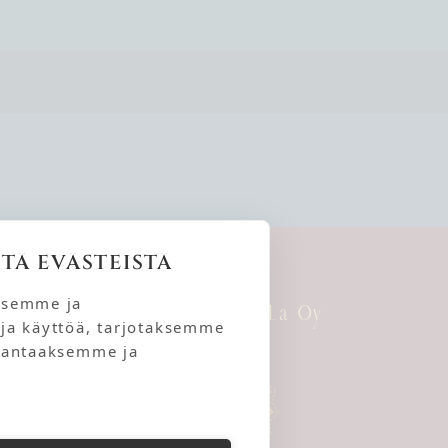
TÄ EVÄSTEISTÄ
ksemme ja
Pyynikin ShangriLa Oy
ja käyttöä, tarjotaksemme
arantaaksemme ja