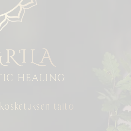
RILA
TIC HEALING
 kosketuksen taito