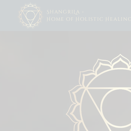
Siirry
ShangriLa -
sisältöön
Home of Holistic Healin