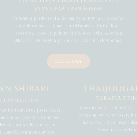
SYVEMPÄÄ LÄSNÄOLOA
Tantrinen parihieronta kutsuu pysähtymään toistenne
äärelle rauhassa, ilman suorittamista. Hoito lisää
läsnäoloa, avaa ja pehmentää kehoa, sekä syventää
yhteyttä, läheisyyttä ja yhdessä koettua elinvoimaa.
LUE LISÄÄ
EN SHIBARI
THAIJOOGA
TERAPEUTTI
A LÄSNÄOLOA
Dynaaminen ja rentouttava 
inen hoitomuoto, jossa köysi
joogamaiset venytykset, hie
muksen ja yhteyden välineenä.
läsnäolo. Hoito lisää liik
ltu tila mahdollistaa syvän
hermostoa kokonai
ja tunnekehon avautumisen.