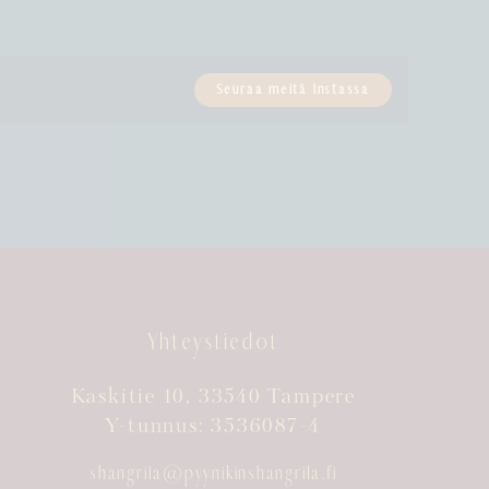
Seuraa meitä Instassa
Yhteystiedot
Kaskitie 10, 33540 Tampere
Y-tunnus: 3536087-4
shangrila@pyynikinshangrila.fi